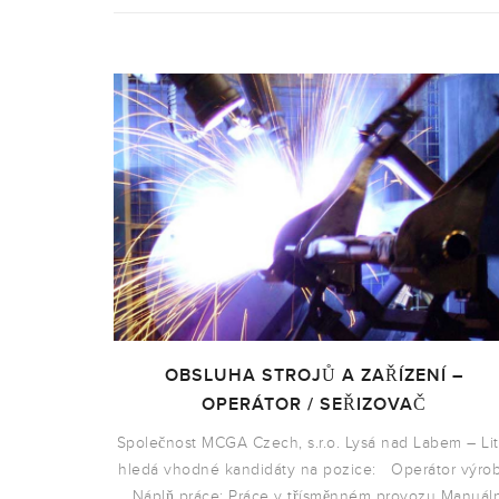
OBSLUHA STROJŮ A ZAŘÍZENÍ –
OPERÁTOR / SEŘIZOVAČ
Společnost MCGA Czech, s.r.o. Lysá nad Labem – Lit
hledá vhodné kandidáty na pozice: Operátor výro
Náplň práce: Práce v třísměnném provozu Manuáln