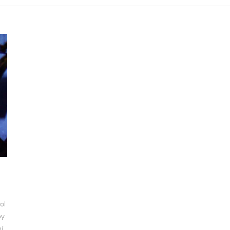
ol
by
í