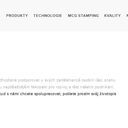
E
PRODUKTY
TECHNOLOGIE
MCG STAMPING
KVALITY
dhodlaná podporovat u svých zaměstnanců osobní růst, snahu
ou nejdůležitějším faktorem pro rozvoj a růst našeho podnikání.
ud s námi chcete spolupracovat, pošlete prosím svůj životopis