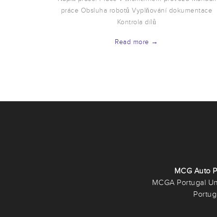
práce Obsluha robotů Vyplňování dokumentace
Kontrola dílů
Read more →
MCG Auto P
MCGA Portugal Uni
Portug