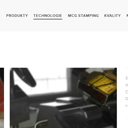
E
PRODUKTY
TECHNOLOGIE
MCG STAMPING
KVALITY
S
d
C
D
v