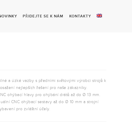
NOVINKY
PŘIDEJTE SE K NÁM
KONTAKTY
ilné a úzké vazby s předními světovými výrobci strojů k
osažení nejlepších řešení pro naše zákazníky.
NC ohýbací hlavy pro ohýbání drátů až do Ø 13 mm.
uální CNC ohýbací sestavy až do Ø 10 mm a strojní
ybavení pro zvláštní účely.