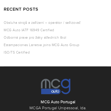
RECENT POSTS
Obsluha strojů a zařízení – operátor / seřizovač
MCG Auto IATF 16949 Certified
Odborná praxe pro žáky středních škol
Estampaciones Larretxe joins MCG Auto Group
ISO/TS Certified
MCG Auto Portugal
MCGA Portugal Unipessoal, lda.