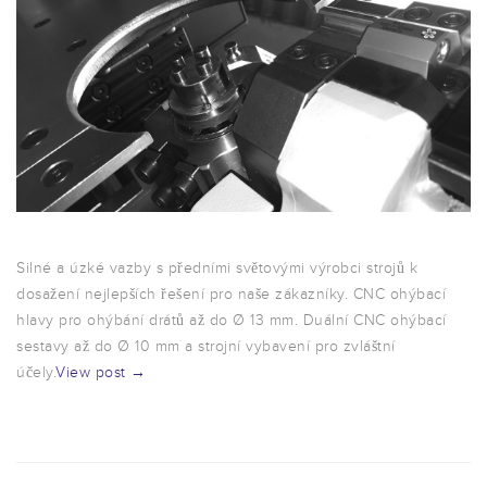
Silné a úzké vazby s předními světovými výrobci strojů k
dosažení nejlepších řešení pro naše zákazníky. CNC ohýbací
hlavy pro ohýbání drátů až do Ø 13 mm. Duální CNC ohýbací
sestavy až do Ø 10 mm a strojní vybavení pro zvláštní
účely.
View post →